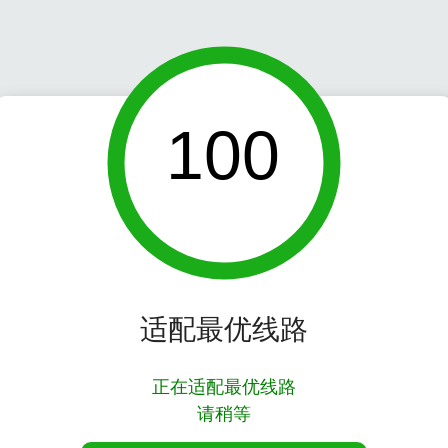
100
适配最优线路
正在适配最优线路
请稍等