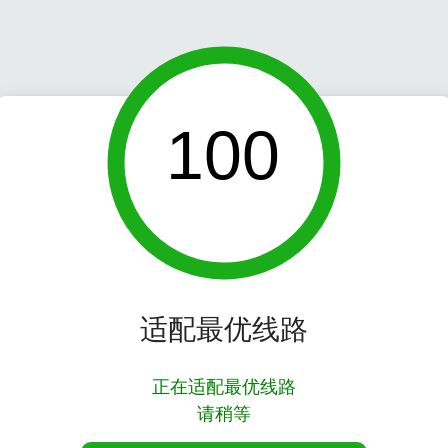
100
适配最优线路
正在适配最优线路
请稍等