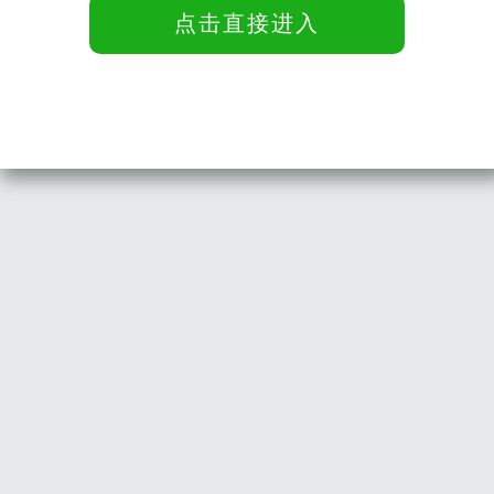
点击直接进入